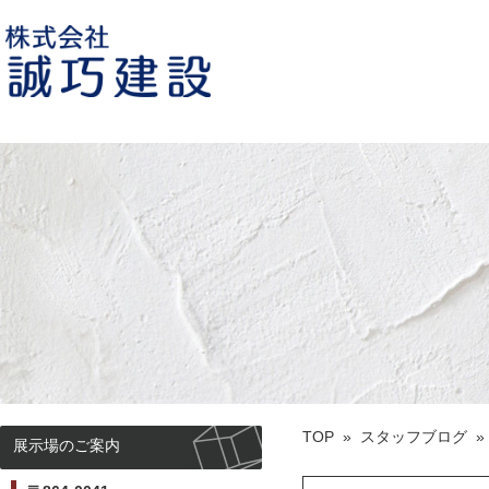
誠巧建設 熊本市荒尾の住宅建築会
社
TOP
»
スタッフブログ
展示場のご案内