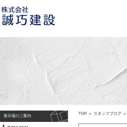
誠巧建設 熊本市荒尾の住宅建築会
社
TOP
»
スタッフブログ
展示場のご案内