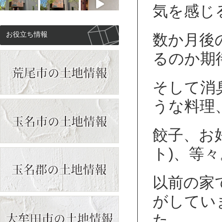
気を感じ
お役立ち情報
数か月後
るのか期
そして消
うな料理
餃子、お
ト)、等々
もっと見る
以前の家
Instagramをフォロー
がしてい
た。