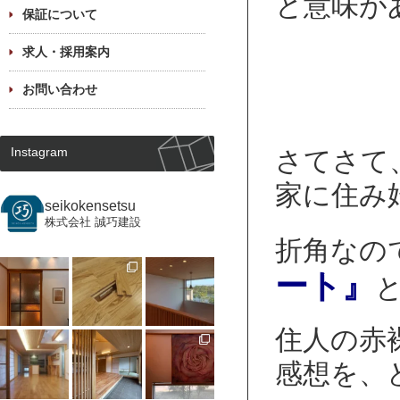
と意味が
保証について
求人・採用案内
お問い合わせ
Instagram
さてさて
家に住み
seikokensetsu
株式会社 誠巧建設
折角なの
ート』
住人の赤
感想を、ど