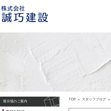
誠巧建設 熊本市荒尾の住宅建築会
社
TOP
»
スタッフブログ
展示場のご案内