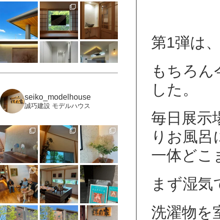
第1弾は
もちろん
した。
seiko_modelhouse
誠巧建設 モデルハウス
毎日展示
りお風呂
一体どこ
もっと見る
まず湿気
Instagramをフォロー
洗濯物を