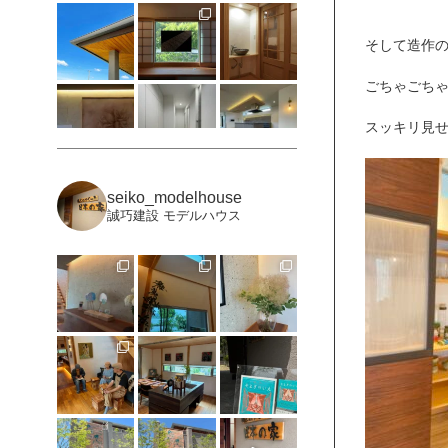
そして造作
ごちゃごち
スッキリ見
seiko_modelhouse
誠巧建設 モデルハウス
もっと見る
Instagramをフォロー