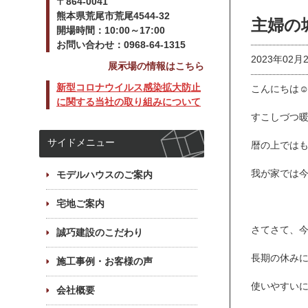
〒864-0041
熊本県荒尾市荒尾4544-32
主婦の
開場時間：10:00～17:00
お問い合わせ：0968-64-1315
2023年02月
展示場の情報はこちら
新型コロナウイルス感染拡大防止
こんにちは
に関する当社の取り組みについて
すこしづつ
サイドメニュー
暦の上では
我が家では
モデルハウスのご案内
宅地ご案内
さてさて、
誠巧建設のこだわり
長期の休みに
施工事例・お客様の声
使いやすい
会社概要