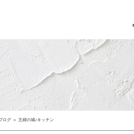
ブログ
»
主婦の城♪キッチン