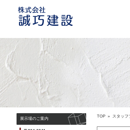
誠巧建設 熊本市荒尾の住宅建築会
社
TOP
»
スタッフ
展示場のご案内