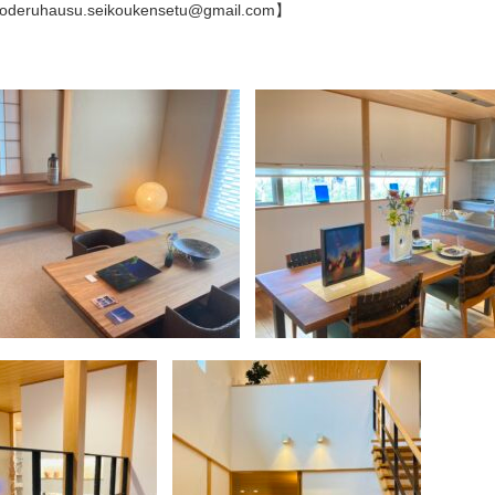
ruhausu.seikoukensetu@gmail.com】