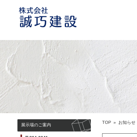
誠巧建設 熊本市荒尾の住宅建築会
社
TOP
»
お知らせ
展示場のご案内